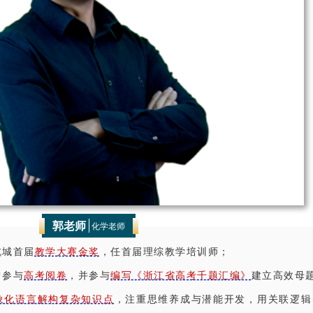
郭老师
化学老师
杭城首届
教学大赛金奖
，任首届理综教学培训师；
曾参与
高考阅卷
，并参与
编写《浙江省高考千题汇编》
建立高效母
象化语言解构复杂知识点
，注重思维养成与潜能开发，用关联逻辑