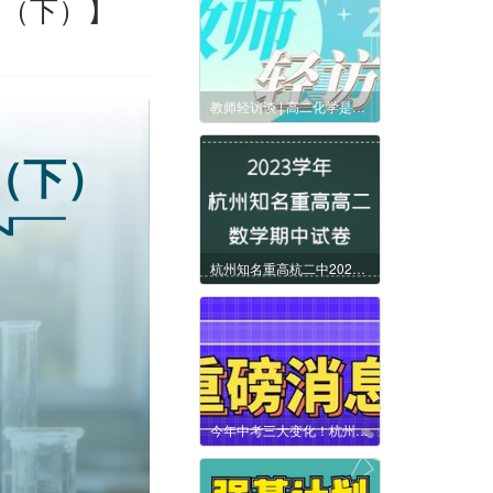
期（下）】
教师轻访谈 | 高二化学是分水岭？在深耕中寻找提分捷径【第一期（下）】
（下）
杭州知名重高杭二中2023学年高二数学期中试卷
今年中考三大变化！杭州市区各类高中招生新政发布！