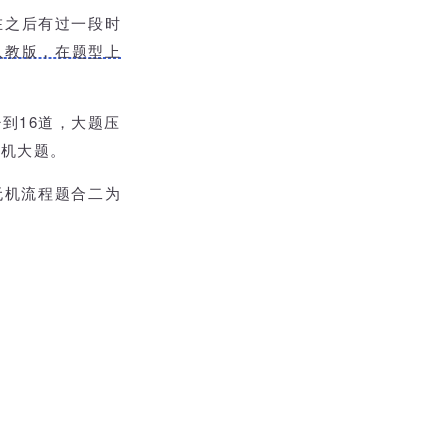
式在之后有过一段时
人教版，在题型上
到16道，大题压
有机大题。
无机流程题合二为