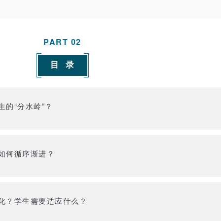
PART
02
目 录
的“分水岭”？
如何循序渐进？
化？学生需要适应什么？